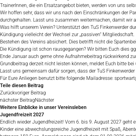
TrainerInnen, die ein Ersatzangebot bieten, werden von uns selbs
Wir hoffen sehr, dass wir uns nach den Einschränkungen der P
durchgehalten. Lasst uns zusammen weitermachen, damit wir 
Was hilft unserem Verein? Unterstützt den TuS Finkenwerder durc
Kündigung vielleicht der Wechsel zur „passiven“ Mitgliedschaft
Bestehen des Vereins absichert. Dies betrifft nicht die Sparten
Die Kündigung ist schon rausgegangen? Wir bitten Euch dies ggf
Ende Januar auch gerne ohne Aufnahmebeitrag rückwirkend zum 0
Grundbeitrag derzeit nicht leisten können, meldet Euch bitte bei
Lasst uns gemeinsam dafür sorgen, dass der TuS Finkenwerder a
Für Eure Anliegen benutzt bitte folgende Mailadresse:
sportwart
Teile diesen Beitrag
Zurück
voriger Beitrag
nächster Beitrag
Nächster
Weitere Einblicke in unser Vereinsleben
Jugendfreizeit 2027
Endlich wieder Jugendfreizeit! Vom 6. bis 9. August 2027 geh
Kinder eine abwechslungsreiche Jugendfreizeit mit Spaß, Aben