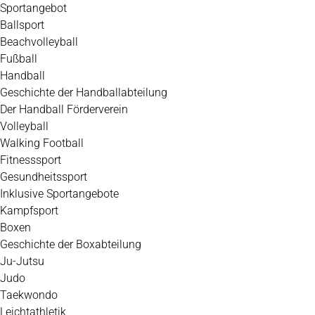
Zum
Sportangebot
Inhalt
Ballsport
springen
Beachvolleyball
Fußball
Handball
Geschichte der Handballabteilung
Der Handball Förderverein
Volleyball
Walking Football
Fitnesssport
Gesundheitssport
Inklusive Sportangebote
Kampfsport
Boxen
Geschichte der Boxabteilung
Ju-Jutsu
Judo
Taekwondo
Leichtathletik