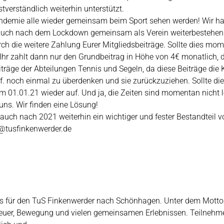
tverständlich weiterhin unterstützt.
andemie alle wieder gemeinsam beim Sport sehen werden! Wir h
auch nach dem Lockdown gemeinsam als Verein weiterbestehen
h die weitere Zahlung Eurer Mitgliedsbeiträge. Sollte dies mome
. Ihr zahlt dann nur den Grundbeitrag in Höhe von 4€ monatlich,
beiträge der Abteilungen Tennis und Segeln, da diese Beiträge di
. noch einmal zu überdenken und sie zurückzuziehen. Sollte die
1.01.21 wieder auf. Und ja, die Zeiten sind momentan nicht lei
 uns. Wir finden eine Lösung!
uch nach 2021 weiterhin ein wichtiger und fester Bestandteil v
@tusfinkenwerder.de
t es für den TuS Finkenwerder nach Schönhagen. Unter dem Mot
teuer, Bewegung und vielen gemeinsamen Erlebnissen. Teilnehme