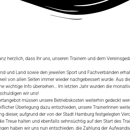
nz herzlich, dass Ihr uns, unseren Trainern und dem Vereinsgeda
nd und Land sowie den jeweilen Sport und Fachverbänden erhal
il von allen Seiten immer wieder nachgebessert wurde. Aus dies
ne wichtige Info übersehen… Im letzten Jahr wurden die monatli
schuldigen wir uns!
Sportangebot müssen unsere Betriebskosten weiterhin gedeckt we
reiflicher Überlegung dazu entschieden, unsere TrainerInnen we
ng dieser, aufgrund der von der Stadt Hamburg festgelegten Ver
die Treue halten und ebenfalls sehnsüchtig auf den Start des Tra
en haben wir uns nun entschieden, die Zahlung der Aufwandsen