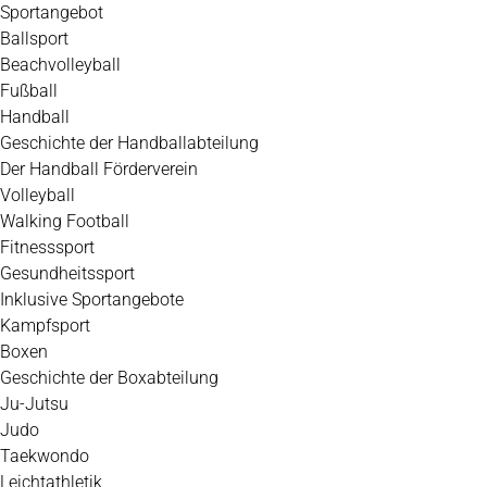
Zum
Sportangebot
Inhalt
Ballsport
springen
Beachvolleyball
Fußball
Handball
Geschichte der Handballabteilung
Der Handball Förderverein
Volleyball
Walking Football
Fitnesssport
Gesundheitssport
Inklusive Sportangebote
Kampfsport
Boxen
Geschichte der Boxabteilung
Ju-Jutsu
Judo
Taekwondo
Leichtathletik