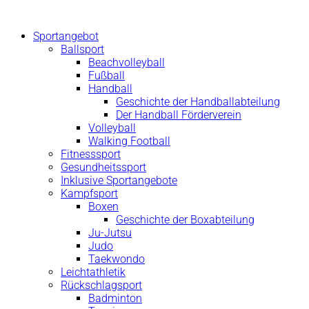
Zum
Inhalt
Sportangebot
springen
Ballsport
Beachvolleyball
Fußball
Handball
Geschichte der Handballabteilung
Der Handball Förderverein
Volleyball
Walking Football
Fitnesssport
Gesundheitssport
Inklusive Sportangebote
Kampfsport
Boxen
Geschichte der Boxabteilung
Ju-Jutsu
Judo
Taekwondo
Leichtathletik
Rückschlagsport
Badminton