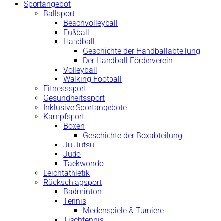
Sportangebot
Ballsport
Beachvolleyball
Fußball
Handball
Geschichte der Handballabteilung
Der Handball Förderverein
Volleyball
Walking Football
Fitnesssport
Gesundheitssport
Inklusive Sportangebote
Kampfsport
Boxen
Geschichte der Boxabteilung
Ju-Jutsu
Judo
Taekwondo
Leichtathletik
Rückschlagsport
Badminton
Tennis
Medenspiele & Turniere
Tischtennis