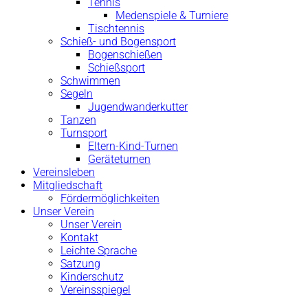
Tennis
Medenspiele & Turniere
Tischtennis
Schieß- und Bogensport
Bogenschießen
Schießsport
Schwimmen
Segeln
Jugendwanderkutter
Tanzen
Turnsport
Eltern-Kind-Turnen
Geräteturnen
Vereinsleben
Mitgliedschaft
Fördermöglichkeiten
Unser Verein
Unser Verein
Kontakt
Leichte Sprache
Satzung
Kinderschutz
Vereinsspiegel