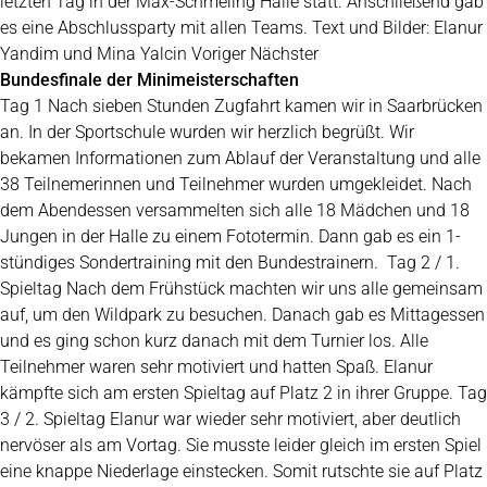
letzten Tag in der Max-Schmeling Halle statt. Anschließend gab
es eine Abschlussparty mit allen Teams. Text und Bilder: Elanur
Yandim und Mina Yalcin Voriger Nächster
Bundesfinale der Minimeisterschaften
Tag 1 Nach sieben Stunden Zugfahrt kamen wir in Saarbrücken
an. In der Sportschule wurden wir herzlich begrüßt. Wir
bekamen Informationen zum Ablauf der Veranstaltung und alle
38 Teilnemerinnen und Teilnehmer wurden umgekleidet. Nach
dem Abendessen versammelten sich alle 18 Mädchen und 18
Jungen in der Halle zu einem Fototermin. Dann gab es ein 1-
stündiges Sondertraining mit den Bundestrainern. Tag 2 / 1.
Spieltag Nach dem Frühstück machten wir uns alle gemeinsam
auf, um den Wildpark zu besuchen. Danach gab es Mittagessen
und es ging schon kurz danach mit dem Turnier los. Alle
Teilnehmer waren sehr motiviert und hatten Spaß. Elanur
kämpfte sich am ersten Spieltag auf Platz 2 in ihrer Gruppe. Tag
3 / 2. Spieltag Elanur war wieder sehr motiviert, aber deutlich
nervöser als am Vortag. Sie musste leider gleich im ersten Spiel
eine knappe Niederlage einstecken. Somit rutschte sie auf Platz