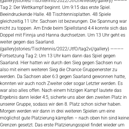
{gallery}stories/Tischtennis/2022/JtfO/Anreise{/gallery} ———–
Tag 2: Der Wettkampf beginnt. Um 9:15 das erste Spiel.
Beeindruckende Halle. 48 Tischtennisplatten. 48 Spiele
gleichzeitig.11 Uhr. Sachsen ist bezwungen. Die Spannung war
nicht zu toppen. Am Ende beim Spiellstand 4:4 konnte sich das
Doppel mit Finnja und Hanna durchsetzen. Um 13 Uhr geht es
weiter gegen das Saarland.
{gallery}stories/Tischtennis/2022/JtfO/tag2v{/gallery} ———–
Fortsetzung Tag 2: Um 13 Uhr kam dann das Spiel gegen
Saarland. Hier hatten wir durch den Sieg gegen Sachsen nun
also mit einem weiteren Sieg die Chance Gruppenerster zu
werden. Da Sachsen aber 6:3 gegen Saarland gewonnen hatte,
konnten wir auch noch Zweiter oder sogar Letzter werden. Es
war also alles offen. Nach einem hitzigen Kampf lautete das
Ergebnis dann leider 4:5, sicherte uns aber den zweiten Platz in
unserer Gruppe, sodass wir den 8. Platz schon sicher haben.
Morgen werden wir dann in drei weiteren Spielen um eine
möglichst gute Platzierung kämpfen – nach oben hin sind keine
Grenzen gesetzt. Das erste Platzierungsspiel findet wieder um