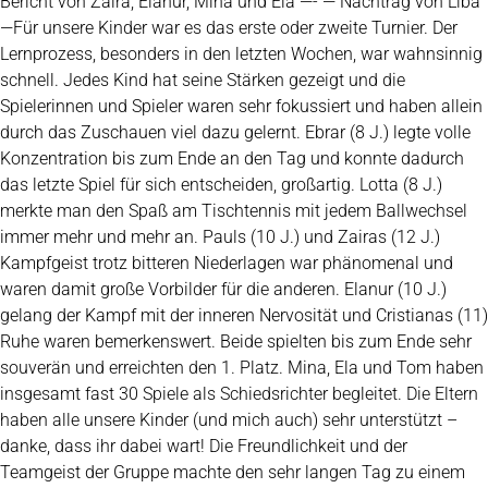
Bericht von Zaira, Elanur, Mina und Ela —- — Nachtrag von Liba
—Für unsere Kinder war es das erste oder zweite Turnier. Der
Lernprozess, besonders in den letzten Wochen, war wahnsinnig
schnell. Jedes Kind hat seine Stärken gezeigt und die
Spielerinnen und Spieler waren sehr fokussiert und haben allein
durch das Zuschauen viel dazu gelernt. Ebrar (8 J.) legte volle
Konzentration bis zum Ende an den Tag und konnte dadurch
das letzte Spiel für sich entscheiden, großartig. Lotta (8 J.)
merkte man den Spaß am Tischtennis mit jedem Ballwechsel
immer mehr und mehr an. Pauls (10 J.) und Zairas (12 J.)
Kampfgeist trotz bitteren Niederlagen war phänomenal und
waren damit große Vorbilder für die anderen. Elanur (10 J.)
gelang der Kampf mit der inneren Nervosität und Cristianas (11)
Ruhe waren bemerkenswert. Beide spielten bis zum Ende sehr
souverän und erreichten den 1. Platz. Mina, Ela und Tom haben
insgesamt fast 30 Spiele als Schiedsrichter begleitet. Die Eltern
haben alle unsere Kinder (und mich auch) sehr unterstützt –
danke, dass ihr dabei wart! Die Freundlichkeit und der
Teamgeist der Gruppe machte den sehr langen Tag zu einem