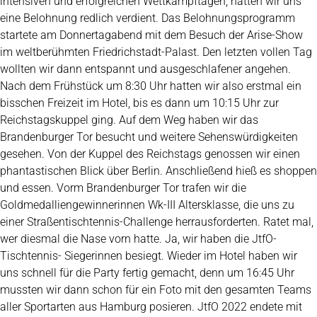
intensiven und erfolgreichen Wettkampftagen, hatten wir uns
eine Belohnung redlich verdient. Das Belohnungsprogramm
startete am Donnertagabend mit dem Besuch der Arise-Show
im weltberühmten Friedrichstadt-Palast. Den letzten vollen Tag
wollten wir dann entspannt und ausgeschlafener angehen.
Nach dem Frühstück um 8:30 Uhr hatten wir also erstmal ein
bisschen Freizeit im Hotel, bis es dann um 10:15 Uhr zur
Reichstagskuppel ging. Auf dem Weg haben wir das
Brandenburger Tor besucht und weitere Sehenswürdigkeiten
gesehen. Von der Kuppel des Reichstags genossen wir einen
phantastischen Blick über Berlin. Anschließend hieß es shoppen
und essen. Vorm Brandenburger Tor trafen wir die
Goldmedalliengewinnerinnen Wk-III Altersklasse, die uns zu
einer Straßentischtennis-Challenge herrausforderten. Ratet mal,
wer diesmal die Nase vorn hatte. Ja, wir haben die JtfO-
Tischtennis- Siegerinnen besiegt. Wieder im Hotel haben wir
uns schnell für die Party fertig gemacht, denn um 16:45 Uhr
mussten wir dann schon für ein Foto mit den gesamten Teams
aller Sportarten aus Hamburg posieren. JtfO 2022 endete mit